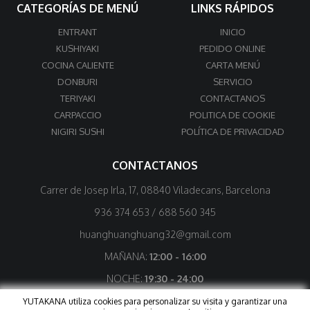
CATEGORÍAS DE MENÚ
LINKS RÁPIDOS
ENTRANT
INICIO
KUSHIYAKI
PEDIDO ONLINE
COCINA CALIENTE
CARTA MENÚ
DONBURI
SERVICIO
TERIYAKI
CONTACTANOS
CARPACCIO
POLITICA DE COOKIE
NIGIRI SUSHI
POLÍTICA DE PRIVACIDAD
CONTACTANOS
Carrer de Josep Irla, 17, 08840 Viladecans, Barcelona
936 374 653
/
688 560 345
huanghuanghuang32@gmail.com
MAÑANA:
12:00 - 16:00
NOCHE:
19:30 - 24:00
Cerramos martes por la mañana por descanso
YUTAKANA utiliza cookies para personalizar su visita y garantizar una